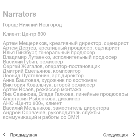
Narrators
Город: Нижний Новгород
Клиент: Центр 800
Артем Мещеряков, креативный директор, сценарист
Артем Дертев, креативный продюсер, сценарист
Илья Гинзбург, генеральный продюсер
Владимир Лутаенко, исполнительный продюсер
Василий Губин, режиссер
Сергей Жигалов, оператор-постановщик
Дмитрий Емельянов, композитор
Леонид Пустеленин, арт-директор
Анна Баштовая, художник по костюмам
Виктория Ковальчук, второй режиссер
Артем Исаев, режиссер монтажа
Яна Савинова, Влада Галкова, линейные продюсеры
Анастасия Рыбенкова, дизайнер
АНО «Центр 800», клиент
Василий Мельников, заместитель директора
Андрей Сорвачев, руководитель службы
коммуникаций и работы со СМИ
Предыдущая
Cледующая