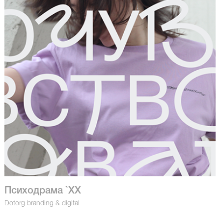
Психодрама `XX
Dotorg branding & digital