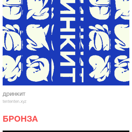
дринкит
tententen.xyz
БРОНЗА