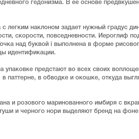
дневного гедонизма. В ее основе предвкушен
 с легким наклоном задает нужный градус ди
ости, скорости, повседневности. Иероглиф по
Точка над буквой i выполнена в форме рисов
цы идентификации.
а упаковке предстают во всех своих воплоще
 в паттерне, в обводке и окошке, откуда выг
ана и розового маринованного имбиря с вкра
туши и черного нори выделяют бренд на фоне