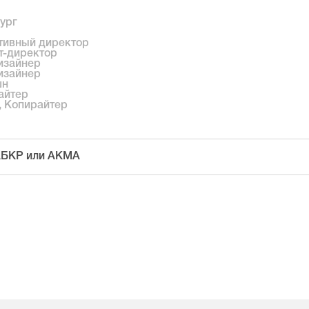
ург
ативный директор
т-директор
изайнер
изайнер
шн
айтер
, Копирайтер
 АБКР или АКМА