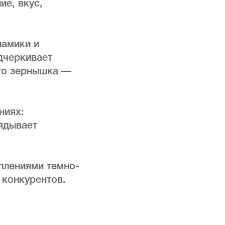
ие, вкус,
намики и
дчеркивает
ого зернышка —
ниях:
лядывает
плениями темно-
 конкурентов.