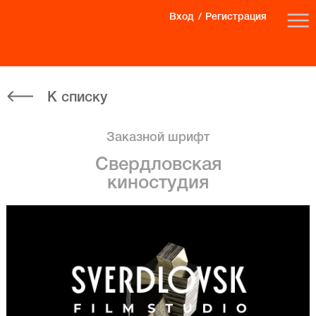
Вход
Регистрация
К списку
Заказной шрифт
Свердловская
киностудия