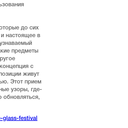
льзования
оторые до сих
 и настоящее в
 узнаваемый
акие предметы
другое
концепция с
мпозиции живут
ью. Этот прием
ные узоры, где-
о обновляться,
-glass-festival