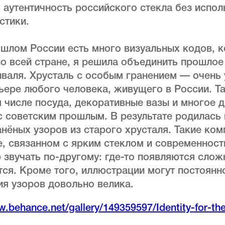
 аутентичность российского стекла без испо
стики.
шлом России есть много визуальных кодов, к
о всей стране, я решила объединить прошлое
иваля. Хрусталь с особым гранением — очень
ьере любого человека, живущего в России. Т
м числе посуда, декоративные вазы и многое 
 советским прошлым. В результате родилась 
нёных узоров из старого хрусталя. Такие ко
, связанном с ярким стеклом и современност
 звучать по-другому: где-то появляются слож
ся. Кроме того, иллюстрации могут постоянн
ия узоров довольно велика.
.behance.net/gallery/149359597/Identity-for-the