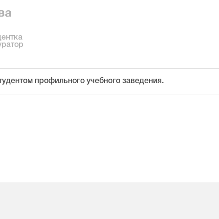
ва
дентка
уратор
тудентом профильного учебного заведения.