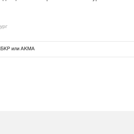
ург
 АБКР или АКМА