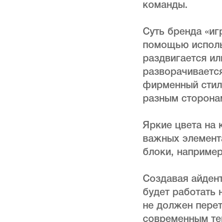
команды.
Суть бренда «иг
помощью исполь
раздвигается ил
разворачивается
фирменный стиль
разным сторона
Яркие цвета на 
важных элемента
блоки, например
Создавая айдент
будет работать 
не должен перет
современным тен