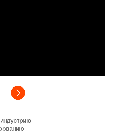
ь индустрию
ированию