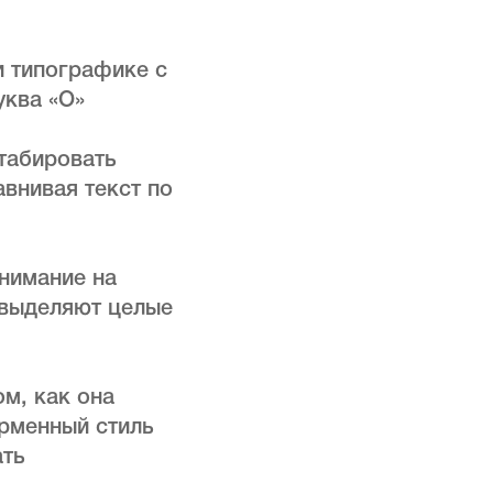
и типографике с
уква «О»
штабировать
внивая текст по
внимание на
 выделяют целые
ом, как она
ирменный стиль
ать