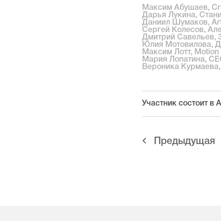
Максим Абушаев, Cre
Дарья Лукина, Стани
Даниил Шумаков, Art 
Сергей Колесов, Але
Дмитрий Савельев, 3D
Юлия Мотовилова, Ди
Макcим Лотт, Motion 
Мария Лопатина, CE
Вероника Курмаева,
Участник состоит в
Предыдущая