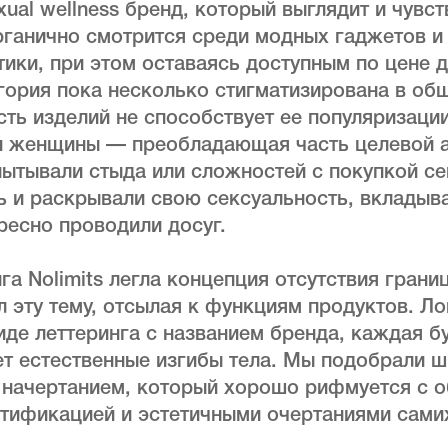
ual wellness бренд, который выглядит и чувст
рганично смотрится среди модных гаджетов и
ики, при этом оставаясь доступным по цене 
гория пока несколько стигматизирована в общ
ть изделий не способствует ее популяризации
и женщины — преобладающая часть целевой 
ытывали стыда или сложностей с покупкой се
 и раскрывали свою сексуальность, вкладыва
ресно проводили досуг.
а Nolimits легла концепция отсутствия границ
 эту тему, отсылая к функциям продуктов. Ло
иде леттеринга с названием бренда, каждая бу
ет естественные изгибы тела. Мы подобрали 
 начертанием, который хорошо рифмуется с 
нтификацией и эстетичными очертаниями сам