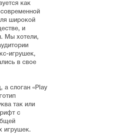
вуется как
 современной
для широкой
естве, и
. Мы хотели,
аудитории
кс-игрушек,
лись в свое
, а слоган «Play
готип
ква так или
шрифт с
общей
их игрушек.