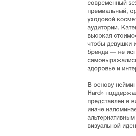
современный sex
премиальный, о
уходовой космет
аудитории. Кате
высокая стоимос
чтобы девушки 
бренда — не исп
самовыражались
здоровье и инте
В основу нейминг
Hard» поддержал
представлен в в
иначе напомина
альтернативным
визуальной иде