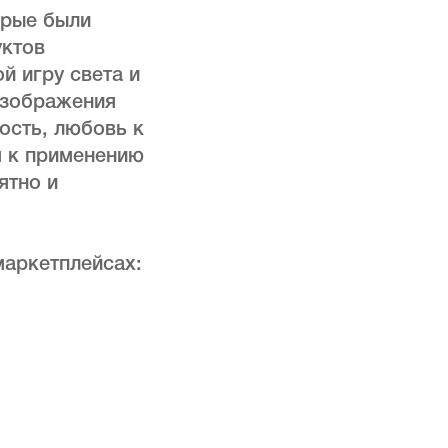
орые были
уктов
й игру света и
 Изображения
ость, любовь к
м к применению
ятно и
маркетплейсах: