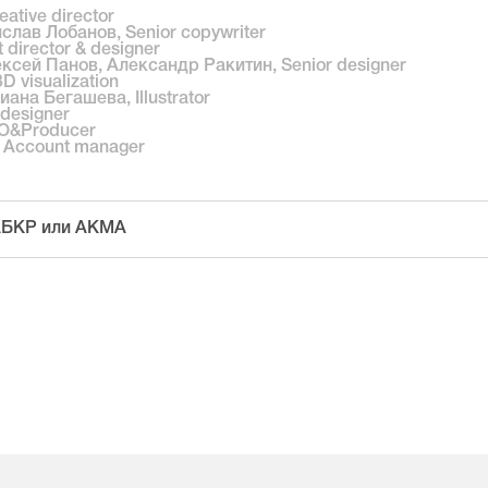
ative director
слав Лобанов, Senior copywriter
director & designer
ксей Панов, Александр Ракитин, Senior designer
 visualization
ана Бегашева, Illustrator
designer
O&Producer
 Account manager
 АБКР или АКМА