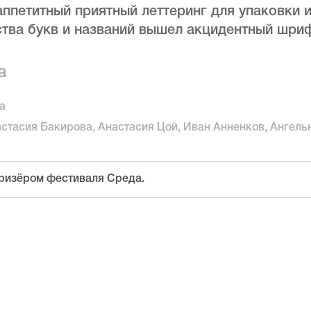
аппетитный приятный леттеринг для упаковки 
ства букв и названий вышел акцидентный шриф
а
а
астасия Бакирова, Анастасия Цой, Иван Анненков, Ангель
призёром фестиваля Среда.