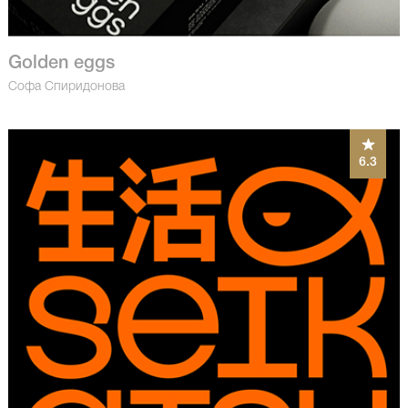
Golden eggs
Софа Спиридонова
6.3