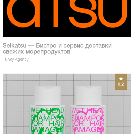
Seikatsu — Бистро и сервис доставки
свежих морепродуктов
Funky Agency
6.2