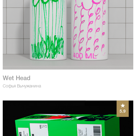
Wet Head
Софья Вычужанина
5.9