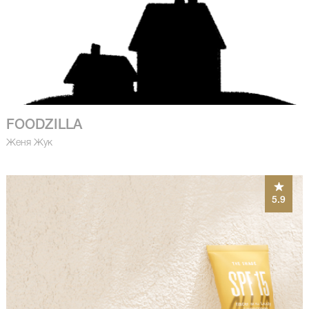
FOODZILLA
Женя Жук
5.9