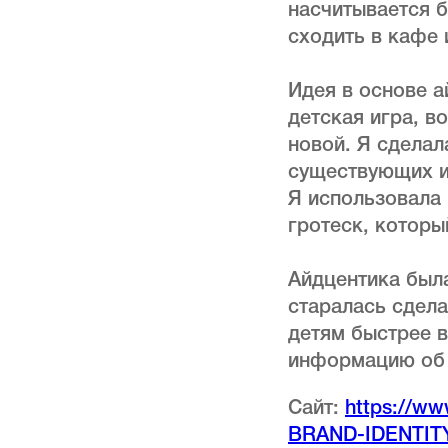
насчитывается б
сходить в кафе 
Идея в основе а
детская игра, в
новой. Я сделал
существующих и
Я использовала
гротеск, которы
Айдцентика была
старалась сдел
детям быстрее 
информацию об 
Сайт:
https://ww
BRAND-IDENTIT