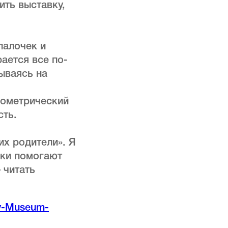
ить выставку,
палочек и
ается все по-
ываясь на
еометрический
сть.
их родители». Я
нки помогают
 читать
oy-Museum-