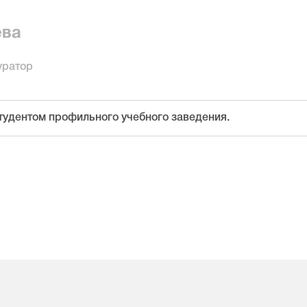
ева
уратор
тудентом профильного учебного заведения.