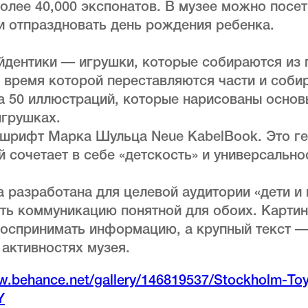
олее 40,000 экспонатов. В музее можно посет
и отпраздновать день рождения ребенка.
йдентики — игрушки, которые собираются из 
о время которой переставляются части и собир
а 50 иллюстраций, которые нарисованы основ
грушках.
 шрифт Марка Шульца Neue KabelBook. Это г
й сочетает в себе «детскость» и универсально
 разработана для целевой аудитории «дети и 
ать коммуникацию понятной для обоих. Карти
воспринимать информацию, а крупный текст —
активностях музея.
w.behance.net/gallery/146819537/Stockholm-T
Y